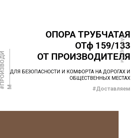
ОПОРА ТРУБЧАТАЯ
#Монтируем
ОТф 159/133
#
П
Р
О
И
З
В
О
Д
И
ОТ ПРОИЗВОДИТЕЛЯ
ДЛЯ БЕЗОПАСНОСТИ И КОМФОРТА НА ДОРОГАХ И
ОБЩЕСТВЕННЫХ МЕСТАХ
М
#Доставляем