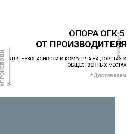
ОПОРА ОГК 5
#Монтируем
ОТ ПРОИЗВОДИТЕЛЯ
#
П
Р
О
И
З
В
О
Д
И
ДЛЯ БЕЗОПАСНОСТИ И КОМФОРТА НА ДОРОГАХ И
ОБЩЕСТВЕННЫХ МЕСТАХ
#Доставляем
М