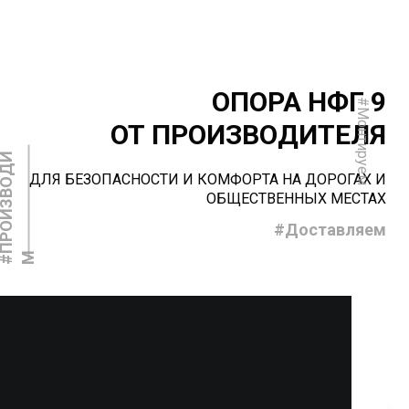
ОПОРА НФГ 9
#Монтируем
ОТ ПРОИЗВОДИТЕЛЯ
#
П
Р
О
И
З
В
О
Д
И
ДЛЯ БЕЗОПАСНОСТИ И КОМФОРТА НА ДОРОГАХ И
ОБЩЕСТВЕННЫХ МЕСТАХ
#Доставляем
М