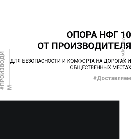
ОПОРА НФГ 10
#Монтируем
ОТ ПРОИЗВОДИТЕЛЯ
#
П
Р
О
И
З
В
О
Д
И
ДЛЯ БЕЗОПАСНОСТИ И КОМФОРТА НА ДОРОГАХ И
ОБЩЕСТВЕННЫХ МЕСТАХ
#Доставляем
М